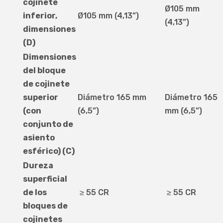
cojinete
Ø105 mm
inferior,
Ø105 mm (4,13”)
(4,13”)
dimensiones
(D)
Dimensiones
del bloque
de cojinete
superior
Diámetro 165 mm
Diámetro 165
(con
(6,5”)
mm (6,5”)
conjunto de
asiento
esférico) (C)
Dureza
superficial
de los
≥ 55 CR
≥ 55 CR
bloques de
cojinetes