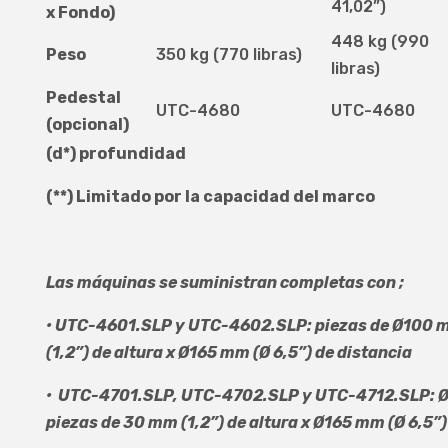
41,02”)
x Fondo)
448 kg (990
Peso
350 kg (770 libras)
libras)
Pedestal
UTC-4680
UTC-4680
(opcional)
(d*) profundidad
(**) Limitado por la capacidad del marco
Las máquinas se suministran completas con
;
•
UTC-4601.SLP y UTC-4602.SLP: piezas de Ø100 mm
(1,2”) de altura x Ø165 mm (Ø 6,5”) de distancia
•
UTC-4701.SLP, UTC-4702.SLP y UTC-4712.SLP: Ø1
piezas de 30 mm (1,2”) de altura x Ø165 mm (Ø 6,5”)