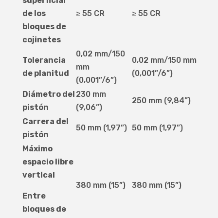
superficial
de los
≥ 55 CR
≥ 55 CR
bloques de
cojinetes
0,02 mm/150
Tolerancia
0,02 mm/150 mm
mm
de planitud
(0,001”/6”)
(0,001”/6”)
Diámetro del
230 mm
250 mm (9,84”)
pistón
(9,06”)
Carrera del
50 mm (1,97”)
50 mm (1,97”)
pistón
Máximo
espacio libre
vertical
380 mm (15”)
380 mm (15”)
Entre
bloques de