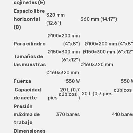
cojinetes (E)
Espacio libre
320 mm
horizontal
360 mm (14,17”)
(12,6”)
(B)
Ø100×200 mm
Para cilindro
(4”x8”)
Ø100×200 mm (4”x8”
Ø150×300 mm
Ø150×300 mm (6”x12”
Tamaños de
(6”x12”)
las muestras
Ø160×320 mm
Ø160×320 mm
Fuerza
550 W
550 
Capacidad
20 L (0,7
cúbicos
20 L (0,7 pies
cúbicos
de aceite
pies
)
Presión
máxima de
370 bares
410 bare
trabajo
Dimensiones