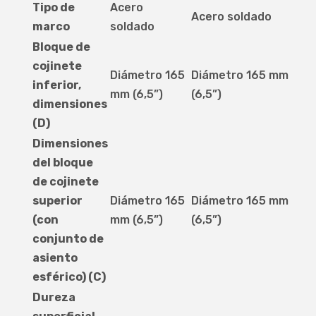
Tipo de
Acero
Acero soldado
marco
soldado
Bloque de
cojinete
Diámetro 165
Diámetro 165 mm
inferior,
mm (6,5”)
(6,5”)
dimensiones
(D)
Dimensiones
del bloque
de cojinete
superior
Diámetro 165
Diámetro 165 mm
(con
mm (6,5”)
(6,5”)
conjunto de
asiento
esférico) (C)
Dureza