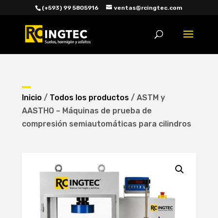
(+593) 99 5805916
ventas@rcingtec.com
Búsqueda
de
productos
Inicio
/
Todos los productos
/ ASTM y
AASTHO – Máquinas de prueba de
compresión semiautomáticas para cilindros