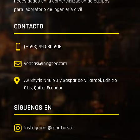
necesidades en la comercialización de equipos
para laboratorio de ingeniería civil.
CONTACTO

(+593) 99 5805916

ventas@rcingtec.com

Av Shyris N40-90 y Gaspar de Villarroel, Edificio
Otis, Quito, Ecuador
SÍGUENOS EN

Instagram: @rcingtecscc