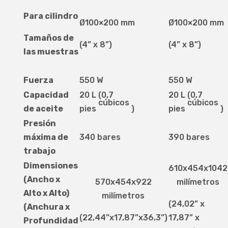
Para cilindro
Ø100×200 mm
Ø100×200 mm
Tamaños de
(4” x 8”)
(4” x 8”)
las muestras
Fuerza
550 W
550 W
Capacidad
20 L (0,7
20 L (0,7
cúbicos
cúbicos
de aceite
pies
)
pies
)
Presión
máxima de
340 bares
390 bares
trabajo
Dimensiones
610x454x1042
(Ancho x
570x454x922
milímetros
Alto x Alto)
milímetros
(24,02” x
(Anchura x
(22,44”x17,87”x36,3”)
17,87” x
Profundidad