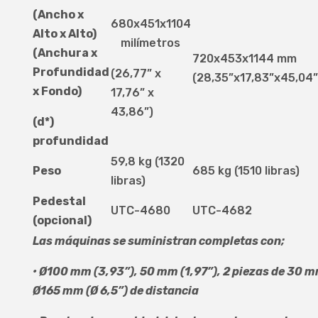
(Ancho x
680x451x1104
Alto x Alto)
milímetros
(Anchura x
720x453x1144 mm
Profundidad
(26,77” x
(28,35”x17,83”x45,04”
x Fondo)
17,76” x
43,86”)
(d*)
profundidad
59,8 kg (1320
Peso
685 kg (1510 libras)
libras)
Pedestal
UTC-4680
UTC-4682
(opcional)
Las máquinas se suministran completas con;
• Ø100 mm (3,93”), 50 mm (1,97”), 2 piezas de 30 mm
Ø165 mm (Ø 6,5”) de distancia