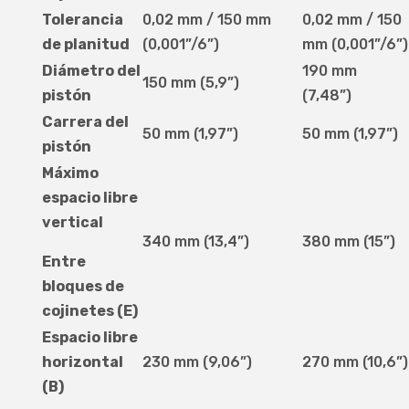
Tolerancia
0,02 mm / 150 mm
0,02 mm / 150
de planitud
(0,001”/6”)
mm (0,001”/6”)
Diámetro del
190 mm
150 mm (5,9”)
pistón
(7,48”)
Carrera del
50 mm (1,97”)
50 mm (1,97”)
pistón
Máximo
espacio libre
vertical
340 mm (13,4”)
380 mm (15”)
Entre
bloques de
cojinetes (E)
Espacio libre
horizontal
230 mm (9,06”)
270 mm (10,6”)
(B)