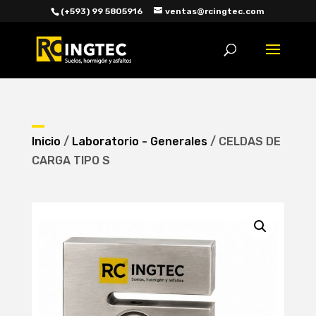
(+593) 99 5805916
ventas@rcingtec.com
Búsqueda
de
productos
Inicio
/
Laboratorio - Generales
/ CELDAS DE
CARGA TIPO S