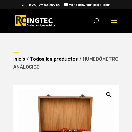
(+593) 99 5805916
ventas@rcingtec.com
Búsqueda
de
productos
Inicio
/
Todos los productos
/ HUMEDÓMETRO
ANÁLOGICO