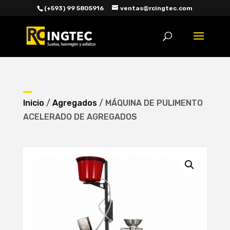
(+593) 99 5805916
ventas@rcingtec.com
Búsqueda
de
productos
Inicio
/
Agregados
/ MÁQUINA DE PULIMENTO
ACELERADO DE AGREGADOS