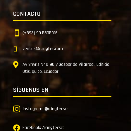
CONTACTO

(+593) 99 5805916

ventas@rcingtec.com

Av Shyris N40-90 y Gaspar de Villarroel, Edificio
Otis, Quito, Ecuador
SÍGUENOS EN

Instagram: @rcingtecscc

Facebook: /rcingtecscc