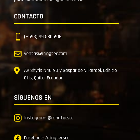
CONTACTO

(+593) 99 5805916

ventas@rcingtec.com

Av Shyris N40-90 y Gaspar de Villarroel, Edificio
Otis, Quito, Ecuador
SÍGUENOS EN

Instagram: @rcingtecscc

Facebook: /rcingtecscc