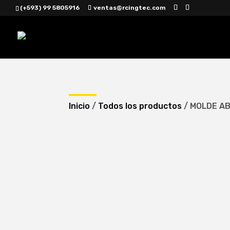
(+593) 99 5805916
ventas@rcingtec.com
Inicio
/
Todos los productos
/ MOLDE A