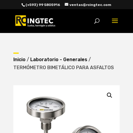
(+593) 99 5805916
ventas@rcingtec.com
Búsqueda
de
productos
Inicio
/
Laboratorio - Generales
/
TERMÓMETRO BIMETÁLICO PARA ASFALTOS