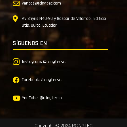

ventas@rcingtec.com

Av Shyris N40-90 y Gaspar de Villarroel, Edificio
Otis, Quito, Ecuador
SÍGUENOS EN

Instagram: @rcingtecscc

Facebook: /rcingtecscc

YouTube: @rcingtecscc
Copyright © 2024
RCINGTEC